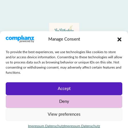
Manage Consent
To provide the best experiences, we use technologies like cookies to store
and/or access device information. Consenting to these technologies will allow
Start
Über mich
Impressum Datenschutz
us to process data such as browsing behavior or unique IDs on this site. Not
consenting or withdrawing consent, may adversely affect certain features and
functions.
Instagram
LinkedIn
Accept
Deny
View preferences
Thema von
Scissor Themes
Proudly powered by
WordPress
Impressum Datenschutz
Impressum Datenschutz